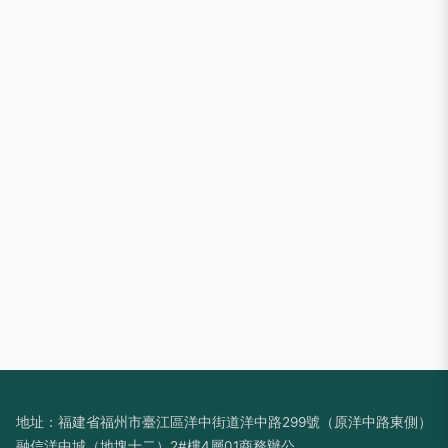
地址：福建省福州市臺江區洋中街道洋中路299號（原洋中路東側）
融信洋中城（地塊十二）2#樓4層01商務辦公