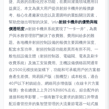
捷、高效的自動化控水功能，在農田灌溉領域應用日
益廣泛。本文為廣大用戶提供射頻卡機井的報價參
考、核心生產廠家信息以及選購時的重點關注因素，
幫助您做出明智的決策。\n\n
射頻卡機井的優勢與報
價透明度
\n射頻卡機井系統實現了“一卡一井”，為農
戶與水務管理部門解決了收費難、費用糾紛多的難
題。各地機井射頻控制設備的報價主要因機井深度、
配套水泵功率、射頻控制器功能差異而有所不同。一
般包括設備主體（射頻控制器、電磁閥、電表及刷卡
收費系統）及施工安裝費用。主機設備價格區間通常
在2500元模技術架構下，功能和可承載用戶的方案都
會產生差價。簡易賬戶版（脫機型）成本較低，適合
40戶以下村鎮組合。網絡同步增值版（在線卡片方案
報價）會在總價上上升25%到60%左右。綜合配件的
連接和稅率影響，一個有數字化要求的新開口并帶適
配后臺管控井的集智慧管理的大流量節電器一站式服