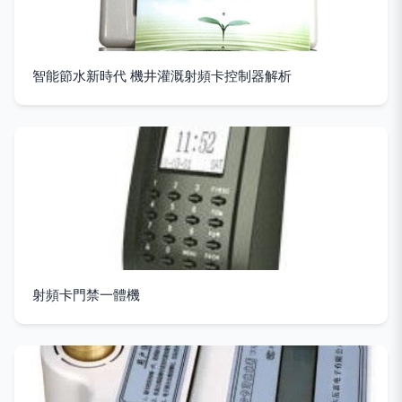
智能節水新時代 機井灌溉射頻卡控制器解析
射頻卡門禁一體機